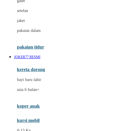
gaun
Dae Organics
setelan
Docare
jaket
Doona
pakaian dalam
Down To Earth
Drew
pakaian tidur
Dr. Brown's
JOKER77 RESMI
E
kereta dorong
ELC
bayi baru lahir
Ergobaby
usia 6 bulan+
Expert Care
koper anak
Ezyroller
kursi mobil
F
0-13 Kg