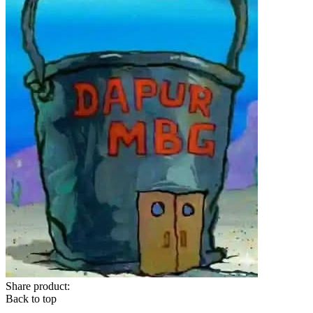
Share product:
Back to top