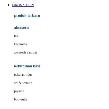
Awan
JOKER77 LOGIN
Azetabio
produk terbaru
B
aksesoris
Baabaasheepz
tas
Babiators
kacamata
Baby Dove
aksesoris rambut
Baby Jogger
Baby Rovega
kebutuhan bayi
Babybee
pakaian tidur
Banana Boat
set & terusan
Banz
piyama
Barbie
bodysuits
Beaba