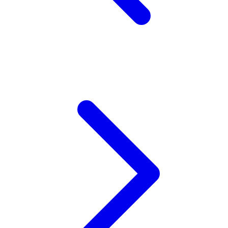
X
Xootz
Y
Yamatoya
Z
Zaxy
Zoggs
0-9
4Moms
59S