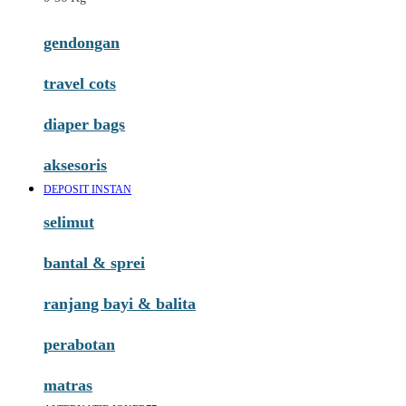
gendongan
travel cots
diaper bags
aksesoris
DEPOSIT INSTAN
selimut
bantal & sprei
ranjang bayi & balita
perabotan
matras