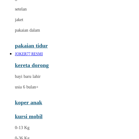
setelan
jaket
pakaian dalam
pakaian tidur
JOKER77 RESMI
kereta dorong
bayi baru lahir
usia 6 bulan+
koper anak
kursi mobil
0-13 Kg
0-36 Kg