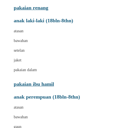
pakaian renang
anak laki-laki (18bln-8thn)
atasan
bawahan
setelan
jaket
pakaian dalam
pakaian ibu hamil
anak perempuan (18bln-8thn)
atasan
bawahan
gaun