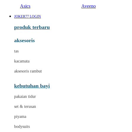
Asics
Aveeno
JOKER77 LOGIN
produk terbaru
aksesoris
tas
kacamata
aksesoris rambut
kebutuhan bayi
pakaian tidur
set & terusan
piyama
bodysuits