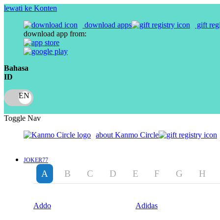
lewati ke Konten
download apps
gift reg
download app from:
Bahasa
ID
Toggle Nav
about Kanmo Circle
JOKER77
A
B
C
D
E
F
G
H
Addo
Adidas