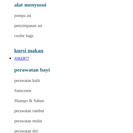
alat menyusui
pompa asi
penyimpanan asi
cooler bags
kursi makan
JOKER77
perawatan bayi
perawatan kulit
Sunscreen
Shampo & Sabun
perawatan rambut
perawatan mulut
perawatan diri