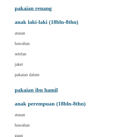
pakaian renang
anak laki-laki (18bln-8thn)
atasan
bawahan
setelan
jaket
pakaian dalam
pakaian ibu hamil
anak perempuan (18bln-8thn)
atasan
bawahan
gaun