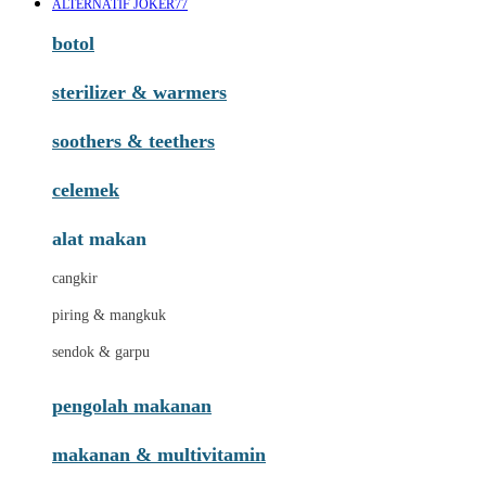
ALTERNATIF JOKER77
botol
sterilizer & warmers
soothers & teethers
celemek
alat makan
cangkir
piring & mangkuk
sendok & garpu
pengolah makanan
makanan & multivitamin