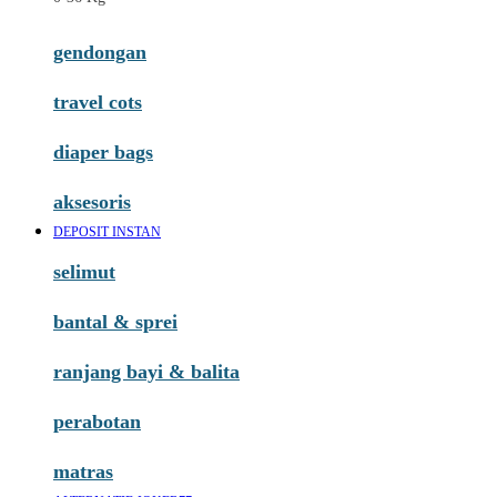
gendongan
travel cots
diaper bags
aksesoris
DEPOSIT INSTAN
selimut
bantal & sprei
ranjang bayi & balita
perabotan
matras