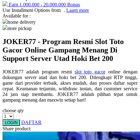
Earn
1.000.000
-
20.000.000
Bonus
Use Installment Options from
.
Laarn more
Q
Available for :
home delivery
QV Baby
store pickup
R
JOKER77 - Program Resmi Slot Toto
Real Shades
Gacor Online Gampang Menang Di
Support Server Utad Hoki Bet 200
Red Castle
Ribbon Madness
JOKER77 adalah program resmi
slot toto gacor
online dengan
dukungan server utad dan hoki bet 200. Dilengkapi RTP tinggi,
S
game dari provider terbaik, akses mudah, dan proses daftar super
cepat. Keamanan terjamin, withdraw instan, dan customer service
24 jam siap membantu. JOKER77 adalah pilihan tepat untuk
Sebamed
gampang menang dan maxwin setiap hari!
Silver Cross
choose qty
Simply Idea
DAFTAR
LOGIN
Skip Hop
Share product:
Spectra