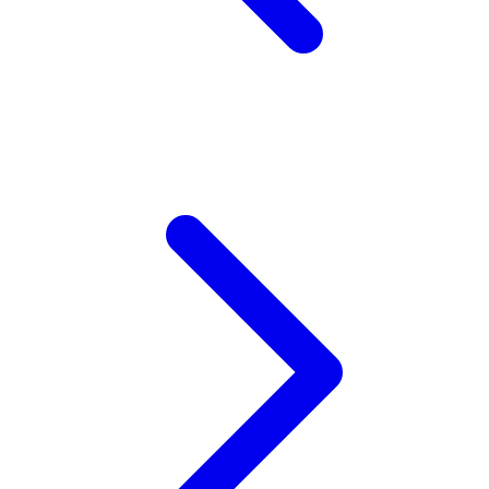
X
Xootz
Y
Yamatoya
Z
Zaxy
Zoggs
0-9
4Moms
59S