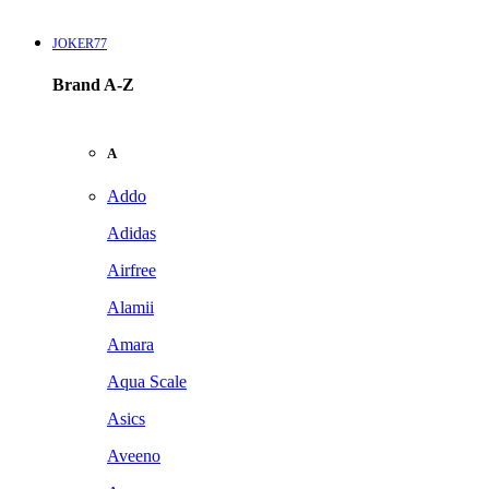
JOKER77
Brand A-Z
A
Addo
Adidas
Airfree
Alamii
Amara
Aqua Scale
Asics
Aveeno