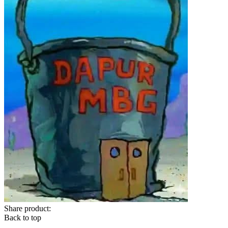
Share product:
Back to top