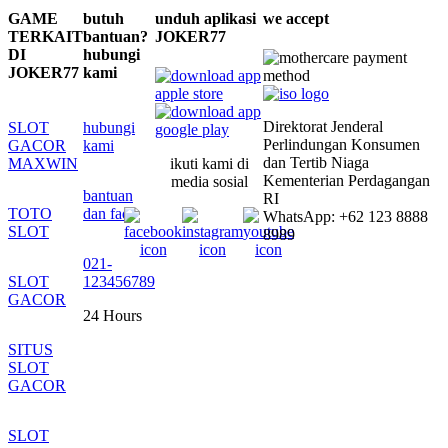
GAME
butuh
unduh aplikasi
we accept
TERKAIT
bantuan?
JOKER77
DI
hubungi
JOKER77
kami
Direktorat Jenderal
SLOT
hubungi
Perlindungan Konsumen
GACOR
kami
dan Tertib Niaga
MAXWIN
ikuti kami di
Kementerian Perdagangan
media sosial
bantuan
RI
TOTO
dan faq
WhatsApp: +62 123 8888
SLOT
8989
021-
SLOT
123456789
GACOR
24 Hours
SITUS
SLOT
GACOR
SLOT