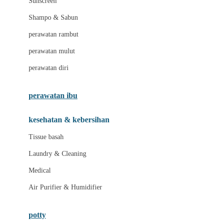
Sunscreen
London Taxi
Shampo & Sabun
Love To Dream
perawatan rambut
perawatan mulut
M
perawatan diri
Magformers
Mama's Choice
perawatan ibu
Mamas&Papas
kesehatan & kebersihan
Mamaway
Tissue basah
Maxi Cosi
Laundry & Cleaning
Megabloks
Medical
Micro
Air Purifier & Humidifier
MiDeer
Mimi & Lula
potty