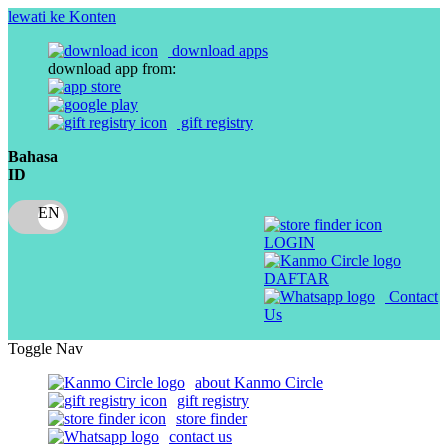
lewati ke Konten
download apps
download app from:
gift registry
Bahasa
ID
LOGIN
DAFTAR
Contact
Us
Toggle Nav
about Kanmo Circle
gift registry
store finder
contact us