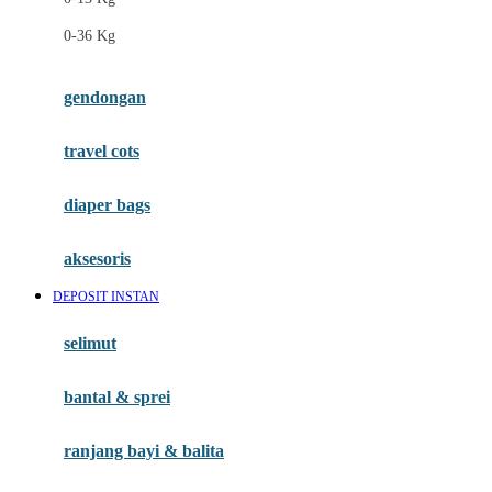
Felt So Sweet
0-36 Kg
Fisher Price
Flipper
gendongan
Friends Of Sally
travel cots
G
diaper bags
Gb
Geko
aksesoris
Graco
DEPOSIT INSTAN
Gund
selimut
H
bantal & sprei
Habbie
Haenim
ranjang bayi & balita
Happy Horse