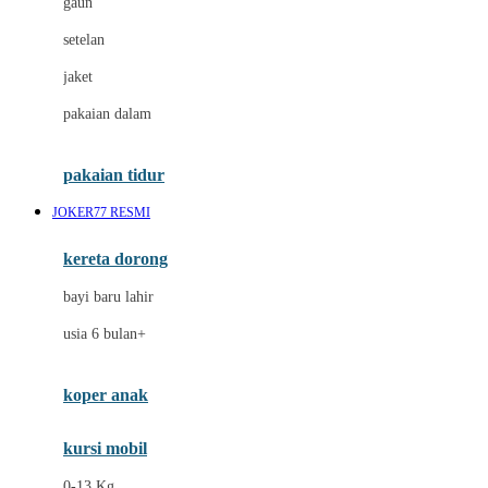
gaun
Dae Organics
setelan
Docare
jaket
Doona
pakaian dalam
Down To Earth
Drew
pakaian tidur
Dr. Brown's
JOKER77 RESMI
E
kereta dorong
ELC
bayi baru lahir
Ergobaby
usia 6 bulan+
Expert Care
koper anak
Ezyroller
kursi mobil
F
0-13 Kg