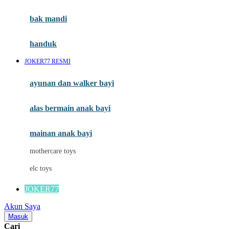
Mini Monkey
Moby
bak mandi
Momami
handuk
Mothercare
JOKER77 RESMI
Mustela
ayunan dan walker bayi
My Buddy Tag
My K
alas bermain anak bayi
N
mainan anak bayi
Naif
mothercare toys
Nike
elc toys
Nordic Natural
JOKER77
Nuby
Akun Saya
Nuna
Masuk
Cari