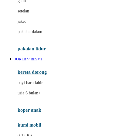
gaun
Dae Organics
setelan
Docare
jaket
Doona
pakaian dalam
Down To Earth
Drew
pakaian tidur
Dr. Brown's
JOKER77 RESMI
E
kereta dorong
ELC
bayi baru lahir
Ergobaby
usia 6 bulan+
Expert Care
koper anak
Ezyroller
kursi mobil
F
0-13 Kg