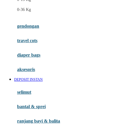
Felt So Sweet
0-36 Kg
Fisher Price
Flipper
gendongan
Friends Of Sally
travel cots
G
diaper bags
Gb
Geko
aksesoris
Graco
DEPOSIT INSTAN
Gund
selimut
H
bantal & sprei
Habbie
Haenim
ranjang bayi & balita
Happy Horse