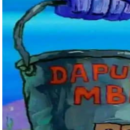
Squishmallows
Starbooks
Stick-O
Stokke
Sudocrem
Sumimo
Sunnylife
Sun-Staches
Swimava
T
Tommee Tippee
Trunki
Tutti Bambini