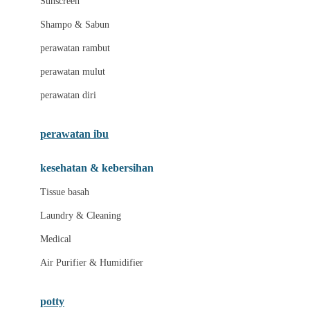
Sunscreen
London Taxi
Shampo & Sabun
Love To Dream
perawatan rambut
perawatan mulut
M
perawatan diri
Magformers
Mama's Choice
perawatan ibu
Mamas&Papas
kesehatan & kebersihan
Mamaway
Tissue basah
Maxi Cosi
Laundry & Cleaning
Megabloks
Medical
Micro
Air Purifier & Humidifier
MiDeer
Mimi & Lula
potty