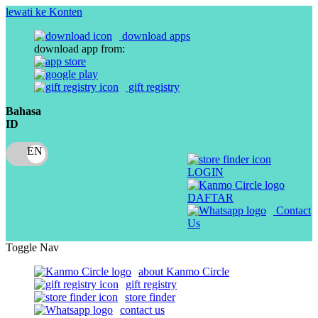
lewati ke Konten
download apps
download app from:
gift registry
Bahasa
ID
LOGIN
DAFTAR
Contact
Us
Toggle Nav
about Kanmo Circle
gift registry
store finder
contact us