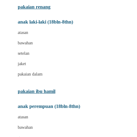
Buggygear
pakaian renang
Bumkins
anak laki-laki (18bln-8thn)
C
atasan
Cetaphil
bawahan
Chicco
setelan
Childlife
jaket
Clevamama
pakaian dalam
Cocolatte
Cottonseeds
pakaian ibu hamil
Cozy N Safe
anak perempuan (18bln-8thn)
Crane
atasan
Cybex
bawahan
D