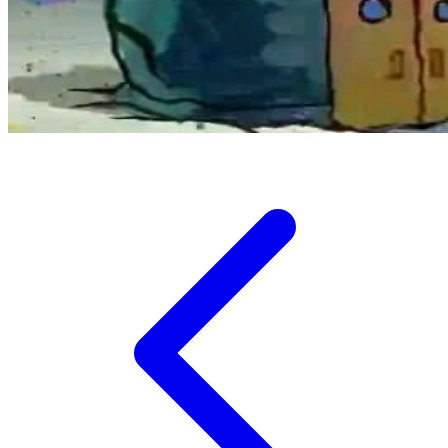
Twistshake
TY Toys
U
V
Veja
Vitaflow
Vtech
W
Waterland
Wellness