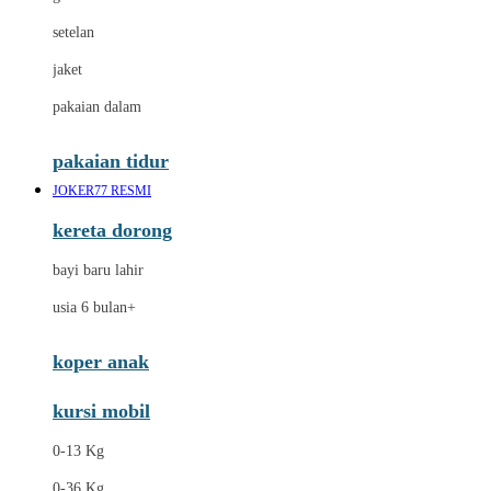
setelan
jaket
pakaian dalam
pakaian tidur
JOKER77 RESMI
kereta dorong
bayi baru lahir
usia 6 bulan+
koper anak
kursi mobil
0-13 Kg
0-36 Kg