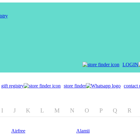
istry
LOGIN
gift registry
store finder
contact 
I
J
K
L
M
N
O
P
Q
R
Airfree
Alamii