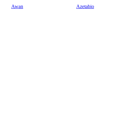
Awan
Azetabio