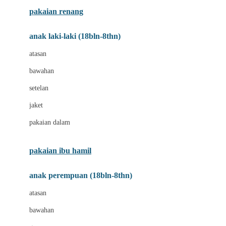
Buggygear
pakaian renang
Bumkins
anak laki-laki (18bln-8thn)
C
atasan
Cetaphil
bawahan
Chicco
setelan
Childlife
jaket
Clevamama
pakaian dalam
Cocolatte
Cottonseeds
pakaian ibu hamil
Cozy N Safe
anak perempuan (18bln-8thn)
Crane
atasan
Cybex
bawahan
D