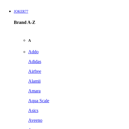
JOKER77
Brand A-Z
A
Addo
Adidas
Airfree
Alamii
Amara
Aqua Scale
Asics
Aveeno