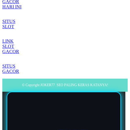
GACOR
HARI INI
SITUS
SLOT
LINK
SLOT
GACOR
SITUS
GACOR
© Copyright JOKER77. SEO PALING KERAS KATANYA!