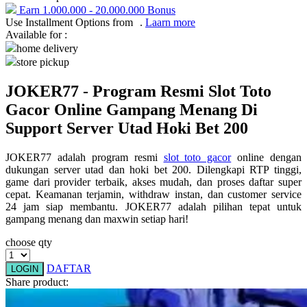
Earn
1.000.000
-
20.000.000
Bonus
Use Installment Options from
.
Laarn more
Q
Available for :
home delivery
QV Baby
store pickup
R
JOKER77 - Program Resmi Slot Toto
Real Shades
Gacor Online Gampang Menang Di
Support Server Utad Hoki Bet 200
Red Castle
Ribbon Madness
JOKER77 adalah program resmi
slot toto gacor
online dengan
dukungan server utad dan hoki bet 200. Dilengkapi RTP tinggi,
S
game dari provider terbaik, akses mudah, dan proses daftar super
cepat. Keamanan terjamin, withdraw instan, dan customer service
24 jam siap membantu. JOKER77 adalah pilihan tepat untuk
Sebamed
gampang menang dan maxwin setiap hari!
Silver Cross
choose qty
Simply Idea
DAFTAR
LOGIN
Skip Hop
Share product:
Spectra