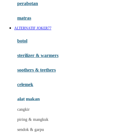
perabotan
Happy Tummy
Hauck
matras
Havaianas
ALTERNATIF JOKER77
Hegen
botol
Hot Wheels
sterilizer & warmers
Hybrid
soothers & teethers
I
Inlacta DHA
celemek
Interlac
alat makan
Ivenet
cangkir
J
piring & mangkuk
Jack N Jill
sendok & garpu