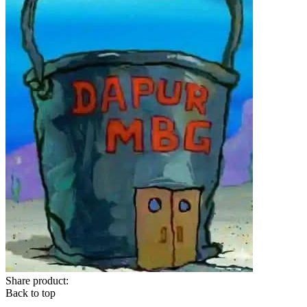
Share product:
Back to top