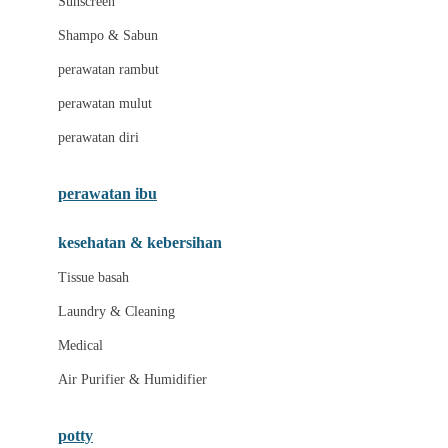
Sunscreen
London Taxi
Shampo & Sabun
Love To Dream
perawatan rambut
perawatan mulut
M
perawatan diri
Magformers
Mama's Choice
perawatan ibu
Mamas&Papas
kesehatan & kebersihan
Mamaway
Tissue basah
Maxi Cosi
Laundry & Cleaning
Megabloks
Medical
Micro
Air Purifier & Humidifier
MiDeer
Mimi & Lula
potty