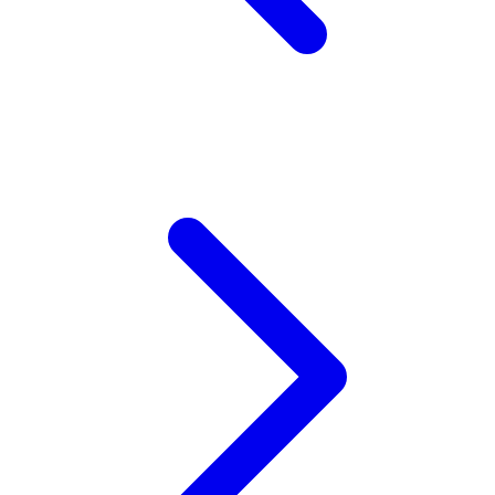
X
Xootz
Y
Yamatoya
Z
Zaxy
Zoggs
0-9
4Moms
59S