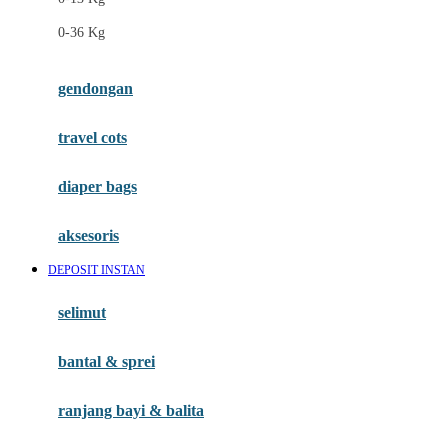
Felt So Sweet
0-36 Kg
Fisher Price
Flipper
gendongan
Friends Of Sally
travel cots
G
diaper bags
Gb
Geko
aksesoris
Graco
DEPOSIT INSTAN
Gund
selimut
H
bantal & sprei
Habbie
Haenim
ranjang bayi & balita
Happy Horse