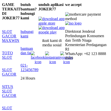
GAME
butuh
unduh aplikasi
we accept
TERKAIT
bantuan?
JOKER77
DI
hubungi
JOKER77
kami
Direktorat Jenderal
SLOT
hubungi
Perlindungan Konsumen
GACOR
kami
dan Tertib Niaga
MAXWIN
ikuti kami di
Kementerian Perdagangan
media sosial
bantuan
RI
TOTO
dan faq
WhatsApp: +62 123 8888
SLOT
8989
021-
SLOT
123456789
GACOR
24 Hours
SITUS
SLOT
GACOR
SLOT