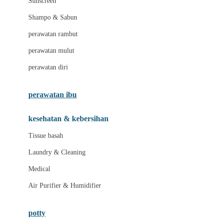
Sunscreen
London Taxi
Shampo & Sabun
Love To Dream
perawatan rambut
perawatan mulut
M
perawatan diri
Magformers
Mama's Choice
perawatan ibu
Mamas&Papas
kesehatan & kebersihan
Mamaway
Tissue basah
Maxi Cosi
Laundry & Cleaning
Megabloks
Medical
Micro
Air Purifier & Humidifier
MiDeer
Mimi & Lula
potty