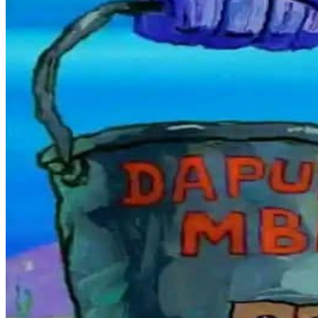
Squishmallows
Starbooks
Stick-O
Stokke
Sudocrem
Sumimo
Sunnylife
Sun-Staches
Swimava
T
Tommee Tippee
Trunki
Tutti Bambini