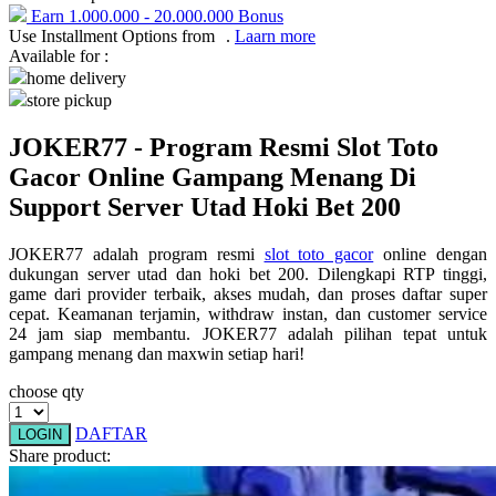
Earn
1.000.000
-
20.000.000
Bonus
Use Installment Options from
.
Laarn more
Q
Available for :
home delivery
QV Baby
store pickup
R
JOKER77 - Program Resmi Slot Toto
Real Shades
Gacor Online Gampang Menang Di
Support Server Utad Hoki Bet 200
Red Castle
Ribbon Madness
JOKER77 adalah program resmi
slot toto gacor
online dengan
dukungan server utad dan hoki bet 200. Dilengkapi RTP tinggi,
S
game dari provider terbaik, akses mudah, dan proses daftar super
cepat. Keamanan terjamin, withdraw instan, dan customer service
24 jam siap membantu. JOKER77 adalah pilihan tepat untuk
Sebamed
gampang menang dan maxwin setiap hari!
Silver Cross
choose qty
Simply Idea
DAFTAR
LOGIN
Skip Hop
Share product:
Spectra