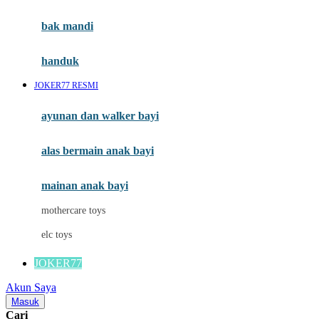
Mini Monkey
Moby
bak mandi
Momami
handuk
Mothercare
JOKER77 RESMI
Mustela
ayunan dan walker bayi
My Buddy Tag
My K
alas bermain anak bayi
N
mainan anak bayi
Naif
mothercare toys
Nike
elc toys
Nordic Natural
JOKER77
Nuby
Akun Saya
Nuna
Masuk
Cari