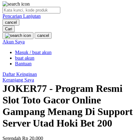
O
Pencarian Lanjutan
Oh Ma Grain
cancel
Okiedog
Cari
cancel
P
Akun Saya
Masuk / buat akun
Peachy
buat akun
Phil & Ted's
Bantuan
Philips Avent
Daftar Keinginan
Keranjang Saya
Pigeon
JOKER77 - Program Resmi
Playgro
Slot Toto Gacor Online
Poled Global
Gampang Menang Di Support
Ponycycle
Server Utad Hoki Bet 200
Puma
Pureats
Serendah
Rp 20.000