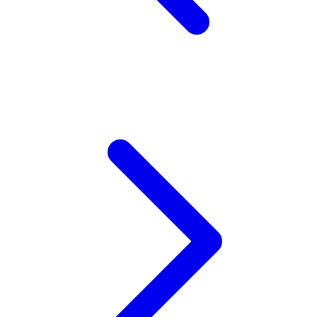
X
Xootz
Y
Yamatoya
Z
Zaxy
Zoggs
0-9
4Moms
59S