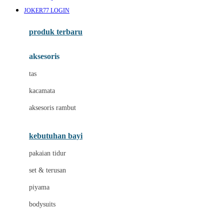
Awan
JOKER77 LOGIN
Azetabio
produk terbaru
B
aksesoris
Baabaasheepz
tas
Babiators
kacamata
Baby Dove
aksesoris rambut
Baby Jogger
Baby Rovega
kebutuhan bayi
Babybee
pakaian tidur
Banana Boat
set & terusan
Banz
piyama
Barbie
bodysuits
Beaba