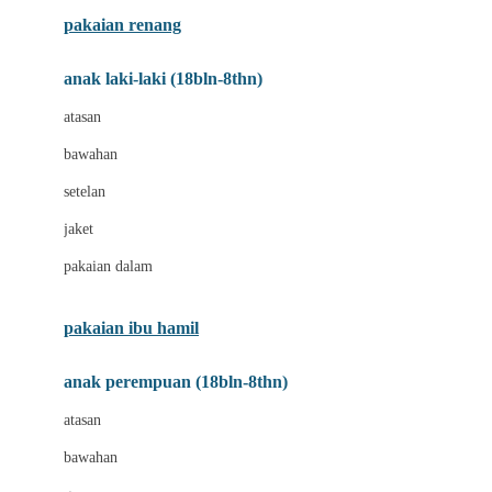
Buggygear
pakaian renang
Bumkins
anak laki-laki (18bln-8thn)
C
atasan
Cetaphil
bawahan
Chicco
setelan
Childlife
jaket
Clevamama
pakaian dalam
Cocolatte
Cottonseeds
pakaian ibu hamil
Cozy N Safe
anak perempuan (18bln-8thn)
Crane
atasan
Cybex
bawahan
D