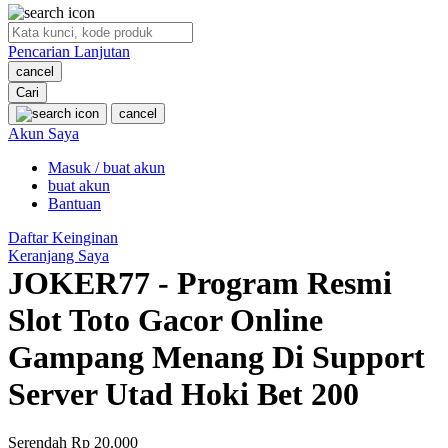
O
Pencarian Lanjutan
Oh Ma Grain
cancel
Okiedog
Cari
cancel
P
Akun Saya
Masuk / buat akun
Peachy
buat akun
Phil & Ted's
Bantuan
Philips Avent
Daftar Keinginan
Keranjang Saya
Pigeon
JOKER77 - Program Resmi
Playgro
Slot Toto Gacor Online
Poled Global
Gampang Menang Di Support
Ponycycle
Server Utad Hoki Bet 200
Puma
Pureats
Serendah
Rp 20.000