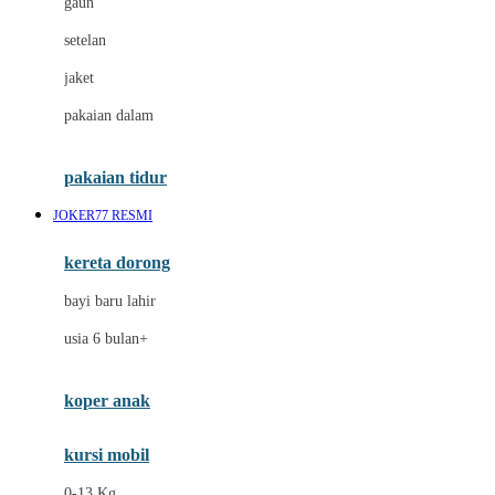
gaun
Dae Organics
setelan
Docare
jaket
Doona
pakaian dalam
Down To Earth
Drew
pakaian tidur
Dr. Brown's
JOKER77 RESMI
E
kereta dorong
ELC
bayi baru lahir
Ergobaby
usia 6 bulan+
Expert Care
koper anak
Ezyroller
kursi mobil
F
0-13 Kg