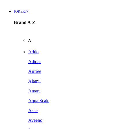
JOKER77
Brand A-Z
A
Addo
Adidas
Airfree
Alamii
Amara
Aqua Scale
Asics
Aveeno