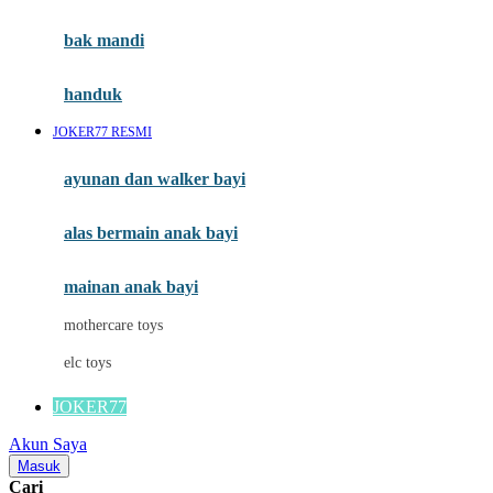
Mini Monkey
Moby
bak mandi
Momami
handuk
Mothercare
JOKER77 RESMI
Mustela
ayunan dan walker bayi
My Buddy Tag
My K
alas bermain anak bayi
N
mainan anak bayi
Naif
mothercare toys
Nike
elc toys
Nordic Natural
JOKER77
Nuby
Akun Saya
Nuna
Masuk
Cari