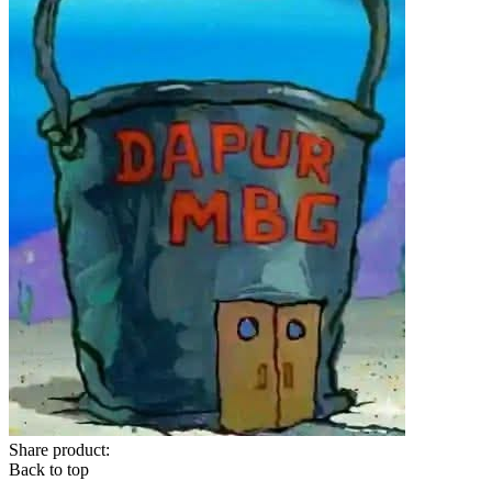
Share product:
Back to top