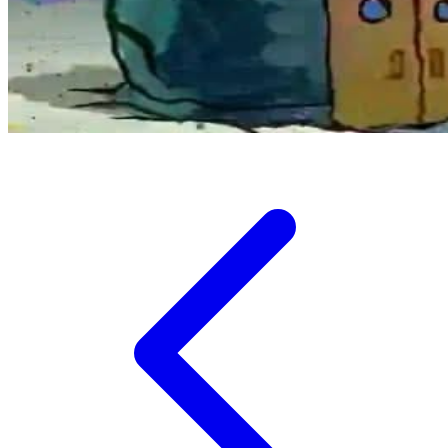
Twistshake
TY Toys
U
V
Veja
Vitaflow
Vtech
W
Waterland
Wellness