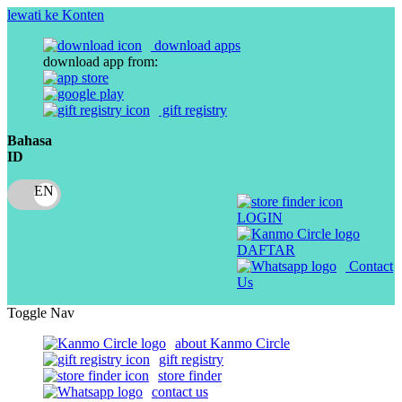
lewati ke Konten
download apps
download app from:
gift registry
Bahasa
ID
LOGIN
DAFTAR
Contact
Us
Toggle Nav
about Kanmo Circle
gift registry
store finder
contact us