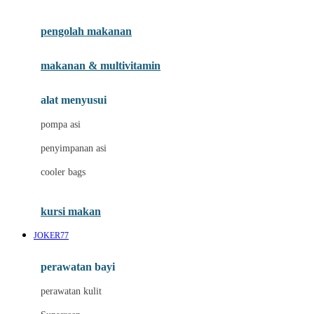
Joie
pengolah makanan
Joolz
Jujube
makanan & multivitamin
K
alat menyusui
Kiddycuts
pompa asi
Kumon
penyimpanan asi
L
cooler bags
Leapfrog
kursi makan
Leclerc
JOKER77
Lee Vierra
Lillebaby
perawatan bayi
Little Bird Told Me
perawatan kulit
Little Miss Janis