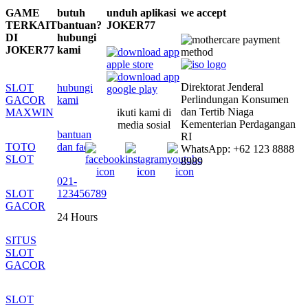
GAME
butuh
unduh aplikasi
we accept
TERKAIT
bantuan?
JOKER77
DI
hubungi
JOKER77
kami
Direktorat Jenderal
SLOT
hubungi
Perlindungan Konsumen
GACOR
kami
dan Tertib Niaga
MAXWIN
ikuti kami di
Kementerian Perdagangan
media sosial
bantuan
RI
TOTO
dan faq
WhatsApp: +62 123 8888
SLOT
8989
021-
SLOT
123456789
GACOR
24 Hours
SITUS
SLOT
GACOR
SLOT