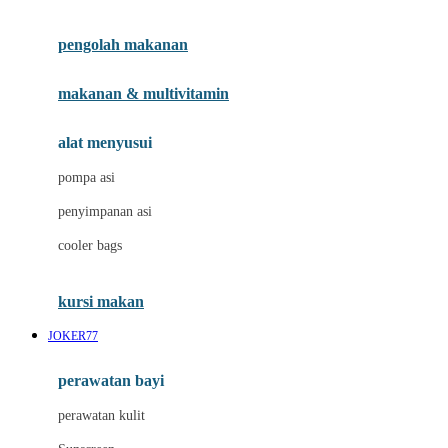
Joie
pengolah makanan
Joolz
Jujube
makanan & multivitamin
K
alat menyusui
Kiddycuts
pompa asi
Kumon
penyimpanan asi
L
cooler bags
Leapfrog
kursi makan
Leclerc
JOKER77
Lee Vierra
Lillebaby
perawatan bayi
Little Bird Told Me
perawatan kulit
Little Miss Janis