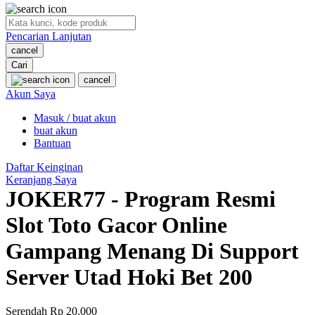
O
Pencarian Lanjutan
Oh Ma Grain
cancel
Okiedog
Cari
cancel
P
Akun Saya
Masuk / buat akun
Peachy
buat akun
Phil & Ted's
Bantuan
Philips Avent
Daftar Keinginan
Keranjang Saya
Pigeon
JOKER77 - Program Resmi
Playgro
Slot Toto Gacor Online
Poled Global
Gampang Menang Di Support
Ponycycle
Server Utad Hoki Bet 200
Puma
Pureats
Serendah
Rp 20.000