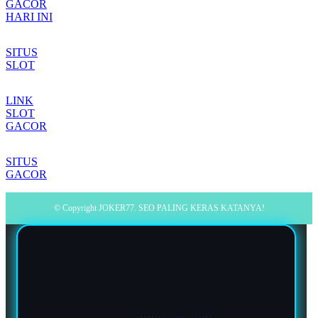
GACOR
HARI INI
SITUS
SLOT
LINK
SLOT
GACOR
SITUS
GACOR
© Copyright JOKER77. SEO PALING KERAS KATANYA!