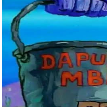
Squishmallows
Starbooks
Stick-O
Stokke
Sudocrem
Sumimo
Sunnylife
Sun-Staches
Swimava
T
Tommee Tippee
Trunki
Tutti Bambini