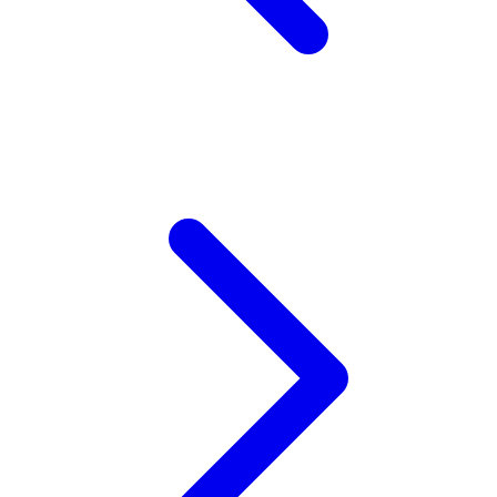
X
Xootz
Y
Yamatoya
Z
Zaxy
Zoggs
0-9
4Moms
59S