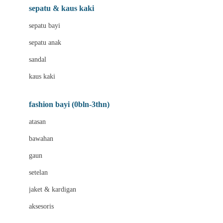
Beauty Barn
sepatu & kaus kaki
Bio Oil
sepatu bayi
Biolane
sepatu anak
Bite Fighters
sandal
Bizzi Growin
kaus kaki
Blackmores
fashion bayi (0bln-3thn)
Blooming Marvellous
atasan
Bonnels
bawahan
Bravado
gaun
Bruder
setelan
Brush Baby
jaket & kardigan
Buds Organics
aksesoris
Bugaboo