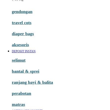
gendongan
travel cots
diaper bags
aksesoris
DEPOSIT INSTAN
selimut
bantal & sprei
ranjang bayi & balita
perabotan
matras