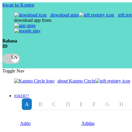
lewati ke Konten
download apps
gift reg
download app from:
Bahasa
ID
Toggle Nav
about Kanmo Circle
JOKER77
A
B
C
D
E
F
G
H
Addo
Adidas