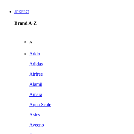
JOKER77
Brand A-Z
A
Addo
Adidas
Airfree
Alamii
Amara
Aqua Scale
Asics
Aveeno