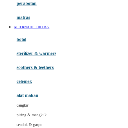
perabotan
Happy Tummy
Hauck
matras
Havaianas
ALTERNATIF JOKER77
Hegen
botol
Hot Wheels
sterilizer & warmers
Hybrid
soothers & teethers
I
Inlacta DHA
celemek
Interlac
alat makan
Ivenet
cangkir
J
piring & mangkuk
Jack N Jill
sendok & garpu