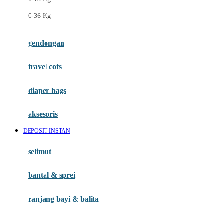
Felt So Sweet
0-36 Kg
Fisher Price
Flipper
gendongan
Friends Of Sally
travel cots
G
diaper bags
Gb
Geko
aksesoris
Graco
DEPOSIT INSTAN
Gund
selimut
H
bantal & sprei
Habbie
Haenim
ranjang bayi & balita
Happy Horse