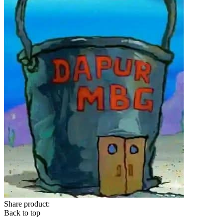
Share product:
Back to top