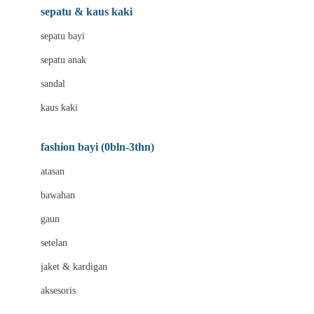
Beauty Barn
sepatu & kaus kaki
Bio Oil
sepatu bayi
Biolane
sepatu anak
Bite Fighters
sandal
Bizzi Growin
kaus kaki
Blackmores
fashion bayi (0bln-3thn)
Blooming Marvellous
atasan
Bonnels
bawahan
Bravado
gaun
Bruder
setelan
Brush Baby
jaket & kardigan
Buds Organics
aksesoris
Bugaboo