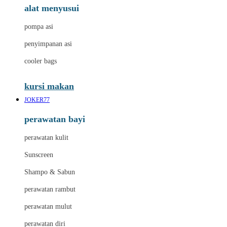
alat menyusui
pompa asi
penyimpanan asi
cooler bags
kursi makan
JOKER77
perawatan bayi
perawatan kulit
Sunscreen
Shampo & Sabun
perawatan rambut
perawatan mulut
perawatan diri