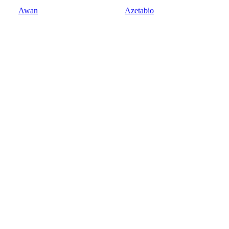
Awan
Azetabio