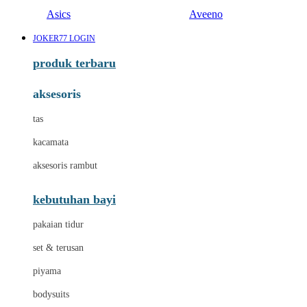
Asics
Aveeno
JOKER77 LOGIN
produk terbaru
aksesoris
tas
kacamata
aksesoris rambut
kebutuhan bayi
pakaian tidur
set & terusan
piyama
bodysuits