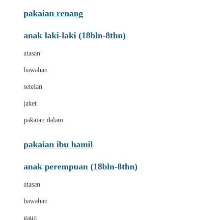
pakaian renang
anak laki-laki (18bln-8thn)
atasan
bawahan
setelan
jaket
pakaian dalam
pakaian ibu hamil
anak perempuan (18bln-8thn)
atasan
bawahan
gaun