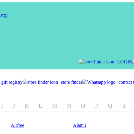
istry
LOGIN
gift registry
store finder
contact 
I
J
K
L
M
N
O
P
Q
R
Airfree
Alamii