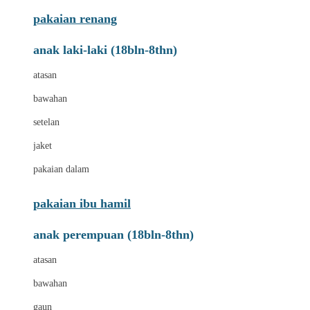
pakaian renang
anak laki-laki (18bln-8thn)
atasan
bawahan
setelan
jaket
pakaian dalam
pakaian ibu hamil
anak perempuan (18bln-8thn)
atasan
bawahan
gaun