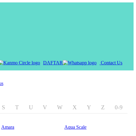
DAFTAR
Contact Us
us
S
T
U
V
W
X
Y
Z
0-9
Amara
Aqua Scale