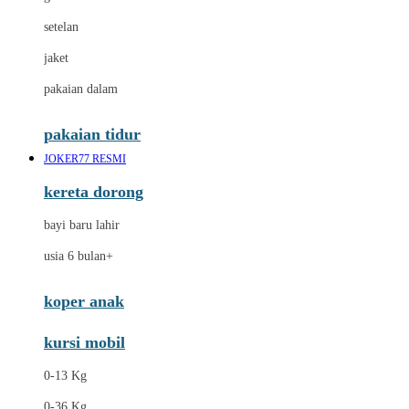
setelan
jaket
pakaian dalam
pakaian tidur
JOKER77 RESMI
kereta dorong
bayi baru lahir
usia 6 bulan+
koper anak
kursi mobil
0-13 Kg
0-36 Kg