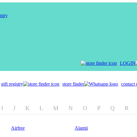
istry
LOGIN
gift registry
store finder
contact 
I
J
K
L
M
N
O
P
Q
R
Airfree
Alamii