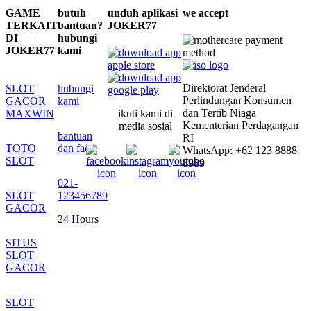
GAME
butuh
unduh aplikasi
we accept
TERKAIT
bantuan?
JOKER77
DI
hubungi
JOKER77
kami
Direktorat Jenderal
SLOT
hubungi
Perlindungan Konsumen
GACOR
kami
dan Tertib Niaga
MAXWIN
ikuti kami di
Kementerian Perdagangan
media sosial
bantuan
RI
TOTO
dan faq
WhatsApp: +62 123 8888
SLOT
8989
021-
SLOT
123456789
GACOR
24 Hours
SITUS
SLOT
GACOR
SLOT