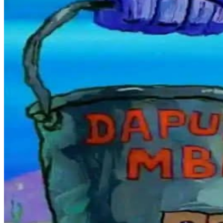
Squishmallows
Starbooks
Stick-O
Stokke
Sudocrem
Sumimo
Sunnylife
Sun-Staches
Swimava
T
Tommee Tippee
Trunki
Tutti Bambini