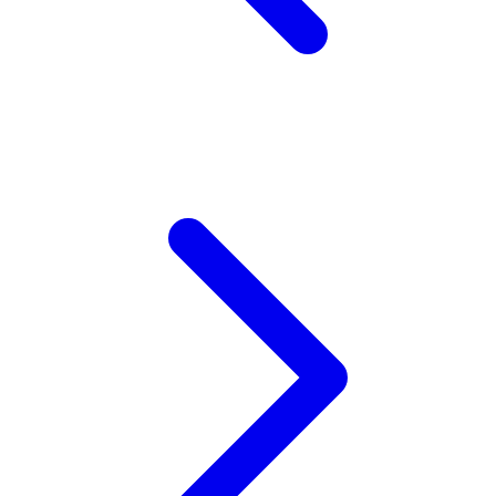
X
Xootz
Y
Yamatoya
Z
Zaxy
Zoggs
0-9
4Moms
59S