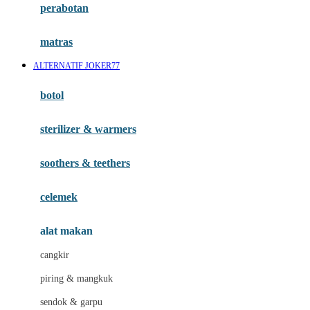
perabotan
Happy Tummy
Hauck
matras
Havaianas
ALTERNATIF JOKER77
Hegen
botol
Hot Wheels
sterilizer & warmers
Hybrid
soothers & teethers
I
Inlacta DHA
celemek
Interlac
alat makan
Ivenet
cangkir
J
piring & mangkuk
Jack N Jill
sendok & garpu