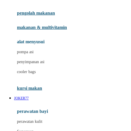
Joie
pengolah makanan
Joolz
Jujube
makanan & multivitamin
K
alat menyusui
Kiddycuts
pompa asi
Kumon
penyimpanan asi
L
cooler bags
Leapfrog
kursi makan
Leclerc
JOKER77
Lee Vierra
Lillebaby
perawatan bayi
Little Bird Told Me
perawatan kulit
Little Miss Janis