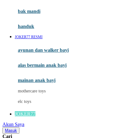
Mini Monkey
Moby
bak mandi
Momami
handuk
Mothercare
JOKER77 RESMI
Mustela
ayunan dan walker bayi
My Buddy Tag
My K
alas bermain anak bayi
N
mainan anak bayi
Naif
mothercare toys
Nike
elc toys
Nordic Natural
JOKER77
Nuby
Akun Saya
Nuna
Masuk
Cari