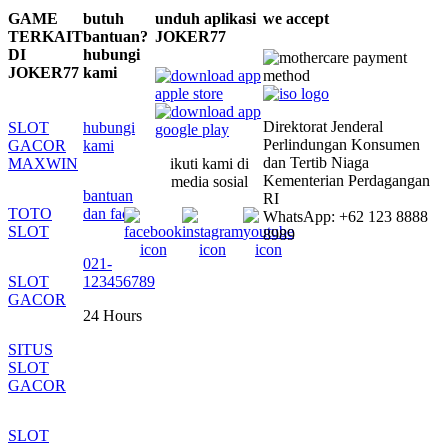
GAME
butuh
unduh aplikasi
we accept
TERKAIT
bantuan?
JOKER77
DI
hubungi
JOKER77
kami
Direktorat Jenderal
SLOT
hubungi
Perlindungan Konsumen
GACOR
kami
dan Tertib Niaga
MAXWIN
ikuti kami di
Kementerian Perdagangan
media sosial
bantuan
RI
TOTO
dan faq
WhatsApp: +62 123 8888
SLOT
8989
021-
SLOT
123456789
GACOR
24 Hours
SITUS
SLOT
GACOR
SLOT