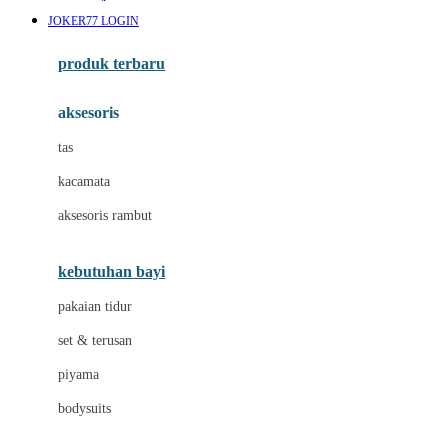
Awan
JOKER77 LOGIN
Azetabio
produk terbaru
B
aksesoris
Baabaasheepz
tas
Babiators
kacamata
Baby Dove
aksesoris rambut
Baby Jogger
Baby Rovega
kebutuhan bayi
Babybee
pakaian tidur
Banana Boat
set & terusan
Banz
piyama
Barbie
bodysuits
Beaba