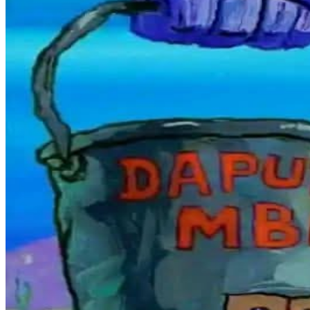
Squishmallows
Starbooks
Stick-O
Stokke
Sudocrem
Sumimo
Sunnylife
Sun-Staches
Swimava
T
Tommee Tippee
Trunki
Tutti Bambini