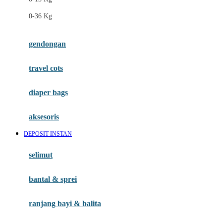
Felt So Sweet
0-36 Kg
Fisher Price
Flipper
gendongan
Friends Of Sally
travel cots
G
diaper bags
Gb
Geko
aksesoris
Graco
DEPOSIT INSTAN
Gund
selimut
H
bantal & sprei
Habbie
Haenim
ranjang bayi & balita
Happy Horse