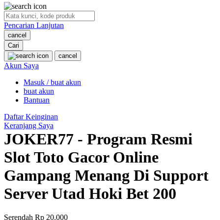
O
Pencarian Lanjutan
Oh Ma Grain
cancel
Okiedog
Cari
cancel
P
Akun Saya
Masuk / buat akun
Peachy
buat akun
Phil & Ted's
Bantuan
Philips Avent
Daftar Keinginan
Keranjang Saya
Pigeon
JOKER77 - Program Resmi
Playgro
Slot Toto Gacor Online
Poled Global
Gampang Menang Di Support
Ponycycle
Server Utad Hoki Bet 200
Puma
Pureats
Serendah
Rp 20.000