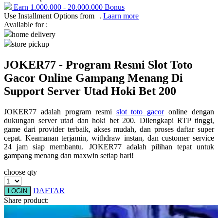
Earn
1.000.000
-
20.000.000
Bonus
Use Installment Options from
.
Laarn more
Q
Available for :
home delivery
QV Baby
store pickup
R
JOKER77 - Program Resmi Slot Toto
Real Shades
Gacor Online Gampang Menang Di
Support Server Utad Hoki Bet 200
Red Castle
Ribbon Madness
JOKER77 adalah program resmi
slot toto gacor
online dengan
dukungan server utad dan hoki bet 200. Dilengkapi RTP tinggi,
S
game dari provider terbaik, akses mudah, dan proses daftar super
cepat. Keamanan terjamin, withdraw instan, dan customer service
24 jam siap membantu. JOKER77 adalah pilihan tepat untuk
Sebamed
gampang menang dan maxwin setiap hari!
Silver Cross
choose qty
Simply Idea
DAFTAR
LOGIN
Skip Hop
Share product:
Spectra