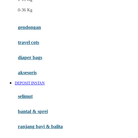
Felt So Sweet
0-36 Kg
Fisher Price
Flipper
gendongan
Friends Of Sally
travel cots
G
diaper bags
Gb
Geko
aksesoris
Graco
DEPOSIT INSTAN
Gund
selimut
H
bantal & sprei
Habbie
Haenim
ranjang bayi & balita
Happy Horse