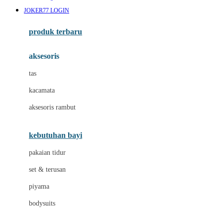
Awan
JOKER77 LOGIN
Azetabio
produk terbaru
B
aksesoris
Baabaasheepz
tas
Babiators
kacamata
Baby Dove
aksesoris rambut
Baby Jogger
Baby Rovega
kebutuhan bayi
Babybee
pakaian tidur
Banana Boat
set & terusan
Banz
piyama
Barbie
bodysuits
Beaba