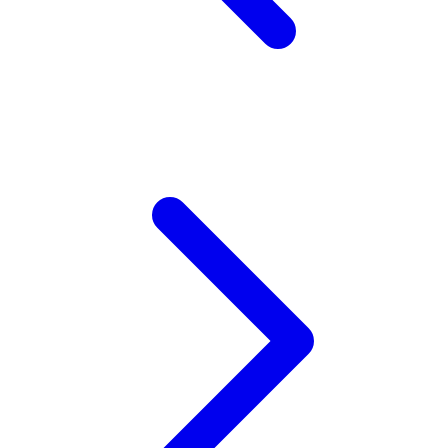
X
Xootz
Y
Yamatoya
Z
Zaxy
Zoggs
0-9
4Moms
59S