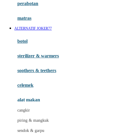
perabotan
Happy Tummy
Hauck
matras
Havaianas
ALTERNATIF JOKER77
Hegen
botol
Hot Wheels
sterilizer & warmers
Hybrid
soothers & teethers
I
Inlacta DHA
celemek
Interlac
alat makan
Ivenet
cangkir
J
piring & mangkuk
Jack N Jill
sendok & garpu