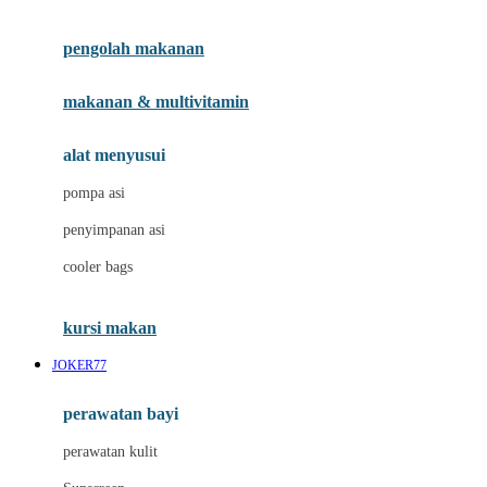
Joie
pengolah makanan
Joolz
Jujube
makanan & multivitamin
K
alat menyusui
Kiddycuts
pompa asi
Kumon
penyimpanan asi
L
cooler bags
Leapfrog
kursi makan
Leclerc
JOKER77
Lee Vierra
Lillebaby
perawatan bayi
Little Bird Told Me
perawatan kulit
Little Miss Janis