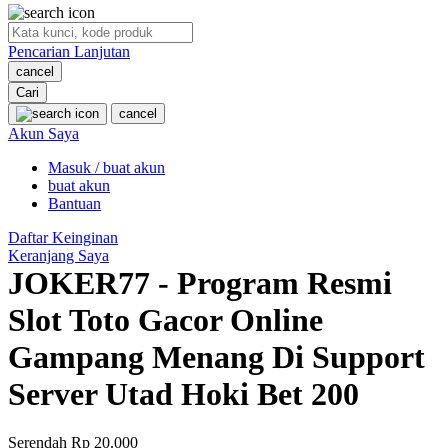
O
Pencarian Lanjutan
Oh Ma Grain
cancel
Okiedog
Cari
cancel
P
Akun Saya
Masuk / buat akun
Peachy
buat akun
Phil & Ted's
Bantuan
Philips Avent
Daftar Keinginan
Keranjang Saya
Pigeon
JOKER77 - Program Resmi
Playgro
Slot Toto Gacor Online
Poled Global
Gampang Menang Di Support
Ponycycle
Server Utad Hoki Bet 200
Puma
Pureats
Serendah
Rp 20.000