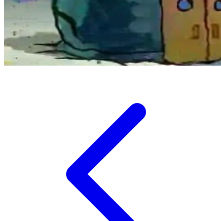
Twistshake
TY Toys
U
V
Veja
Vitaflow
Vtech
W
Waterland
Wellness