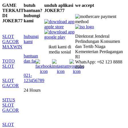
GAME
butuh
unduh aplikasi
we accept
TERKAIT
bantuan?
JOKER77
DI
hubungi
JOKER77
kami
Direktorat Jenderal
SLOT
hubungi
Perlindungan Konsumen
GACOR
kami
dan Tertib Niaga
MAXWIN
ikuti kami di
Kementerian Perdagangan
media sosial
bantuan
RI
TOTO
dan faq
WhatsApp: +62 123 8888
SLOT
8989
021-
SLOT
123456789
GACOR
24 Hours
SITUS
SLOT
GACOR
SLOT