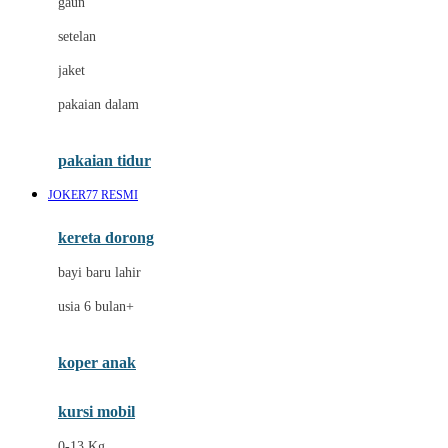
gaun
Dae Organics
setelan
Docare
jaket
Doona
pakaian dalam
Down To Earth
Drew
pakaian tidur
Dr. Brown's
JOKER77 RESMI
E
kereta dorong
ELC
bayi baru lahir
Ergobaby
usia 6 bulan+
Expert Care
koper anak
Ezyroller
kursi mobil
F
0-13 Kg