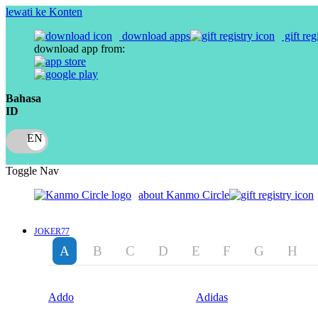
lewati ke Konten
download apps
gift reg
download app from:
Bahasa
ID
Toggle Nav
about Kanmo Circle
JOKER77
A
B
C
D
E
F
G
H
Addo
Adidas