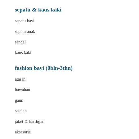
sepatu & kaus kaki
sepatu bayi
sepatu anak
sandal
kaus kaki
fashion bayi (0bln-3thn)
atasan
bawahan
gaun
setelan
jaket & kardigan
aksesoris