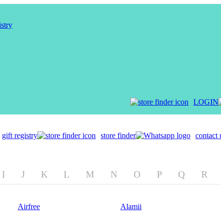
istry
LOGIN
gift registry
store finder
contact 
I
J
K
L
M
N
O
P
Q
R
Airfree
Alamii