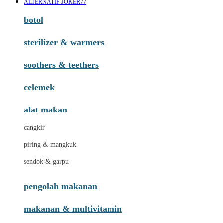
ALTERNATIF JOKER77
botol
sterilizer & warmers
soothers & teethers
celemek
alat makan
cangkir
piring & mangkuk
sendok & garpu
pengolah makanan
makanan & multivitamin