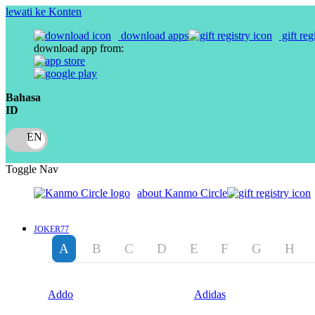
lewati ke Konten
download apps
gift reg
download app from:
Bahasa
ID
Toggle Nav
about Kanmo Circle
JOKER77
A
B
C
D
E
F
G
H
Addo
Adidas