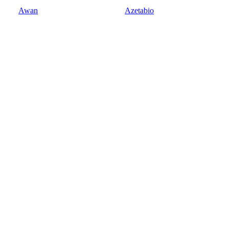
Awan
Azetabio