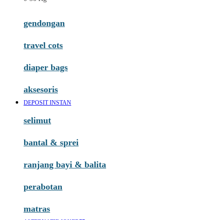
gendongan
travel cots
diaper bags
aksesoris
DEPOSIT INSTAN
selimut
bantal & sprei
ranjang bayi & balita
perabotan
matras