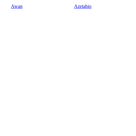
Awan
Azetabio