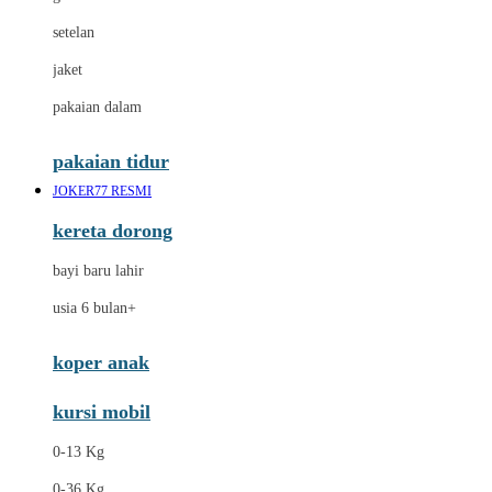
setelan
jaket
pakaian dalam
pakaian tidur
JOKER77 RESMI
kereta dorong
bayi baru lahir
usia 6 bulan+
koper anak
kursi mobil
0-13 Kg
0-36 Kg