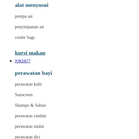
alat menyusui
pompa asi
penyimpanan asi
cooler bags
kursi makan
JOKER77
perawatan bayi
perawatan kulit
Sunscreen
Shampo & Sabun
perawatan rambut
perawatan mulut
perawatan diri