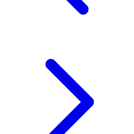
X
Xootz
Y
Yamatoya
Z
Zaxy
Zoggs
0-9
4Moms
59S