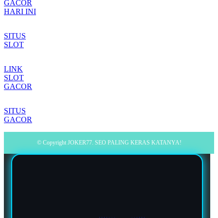
GACOR
HARI INI
SITUS
SLOT
LINK
SLOT
GACOR
SITUS
GACOR
© Copyright JOKER77. SEO PALING KERAS KATANYA!