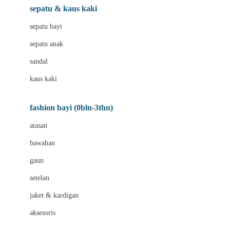
Beauty Barn
sepatu & kaus kaki
Bio Oil
sepatu bayi
Biolane
sepatu anak
Bite Fighters
sandal
Bizzi Growin
kaus kaki
Blackmores
fashion bayi (0bln-3thn)
Blooming Marvellous
atasan
Bonnels
bawahan
Bravado
gaun
Bruder
setelan
Brush Baby
jaket & kardigan
Buds Organics
aksesoris
Bugaboo