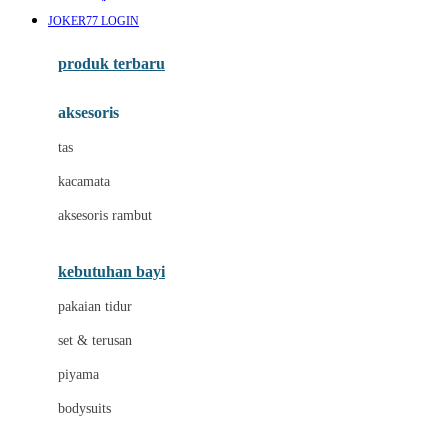
Awan
JOKER77 LOGIN
Azetabio
produk terbaru
B
aksesoris
Baabaasheepz
tas
Babiators
kacamata
Baby Dove
aksesoris rambut
Baby Jogger
Baby Rovega
kebutuhan bayi
Babybee
pakaian tidur
Banana Boat
set & terusan
Banz
piyama
Barbie
bodysuits
Beaba