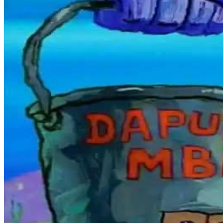
Squishmallows
Starbooks
Stick-O
Stokke
Sudocrem
Sumimo
Sunnylife
Sun-Staches
Swimava
T
Tommee Tippee
Trunki
Tutti Bambini