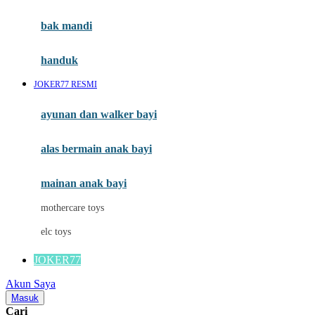
Mini Monkey
Moby
bak mandi
Momami
handuk
Mothercare
JOKER77 RESMI
Mustela
ayunan dan walker bayi
My Buddy Tag
My K
alas bermain anak bayi
N
mainan anak bayi
Naif
mothercare toys
Nike
elc toys
Nordic Natural
JOKER77
Nuby
Akun Saya
Nuna
Masuk
Cari