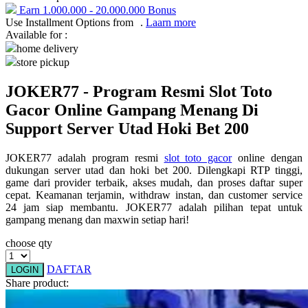
Earn
1.000.000
-
20.000.000
Bonus
Use Installment Options from
.
Laarn more
Q
Available for :
home delivery
QV Baby
store pickup
R
JOKER77 - Program Resmi Slot Toto
Real Shades
Gacor Online Gampang Menang Di
Support Server Utad Hoki Bet 200
Red Castle
Ribbon Madness
JOKER77 adalah program resmi
slot toto gacor
online dengan
dukungan server utad dan hoki bet 200. Dilengkapi RTP tinggi,
S
game dari provider terbaik, akses mudah, dan proses daftar super
cepat. Keamanan terjamin, withdraw instan, dan customer service
24 jam siap membantu. JOKER77 adalah pilihan tepat untuk
Sebamed
gampang menang dan maxwin setiap hari!
Silver Cross
choose qty
Simply Idea
DAFTAR
LOGIN
Skip Hop
Share product:
Spectra