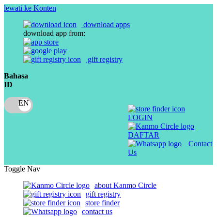
lewati ke Konten
download apps
download app from:
gift registry
Bahasa
ID
LOGIN
DAFTAR
Contact
Us
Toggle Nav
about Kanmo Circle
gift registry
store finder
contact us