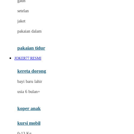
gaun
Dae Organics
setelan
Docare
jaket
Doona
pakaian dalam
Down To Earth
Drew
pakaian tidur
Dr. Brown's
JOKER77 RESMI
E
kereta dorong
ELC
bayi baru lahir
Ergobaby
usia 6 bulan+
Expert Care
koper anak
Ezyroller
kursi mobil
F
0-13 Kg