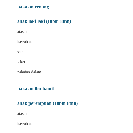
Buggygear
pakaian renang
Bumkins
anak laki-laki (18bln-8thn)
C
atasan
Cetaphil
bawahan
Chicco
setelan
Childlife
jaket
Clevamama
pakaian dalam
Cocolatte
Cottonseeds
pakaian ibu hamil
Cozy N Safe
anak perempuan (18bln-8thn)
Crane
atasan
Cybex
bawahan
D