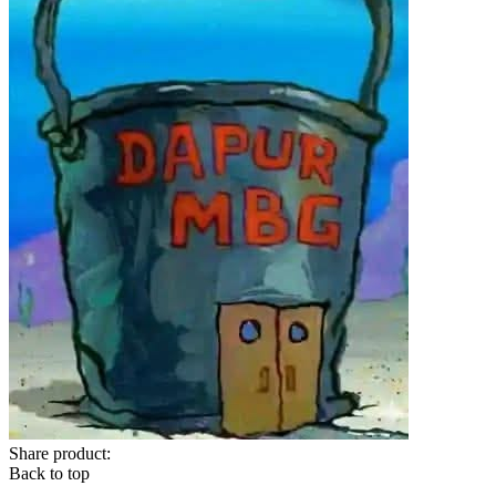
Share product:
Back to top