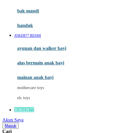
Mini Monkey
Moby
bak mandi
Momami
handuk
Mothercare
JOKER77 RESMI
Mustela
ayunan dan walker bayi
My Buddy Tag
My K
alas bermain anak bayi
N
mainan anak bayi
Naif
mothercare toys
Nike
elc toys
Nordic Natural
JOKER77
Nuby
Akun Saya
Nuna
Masuk
Cari