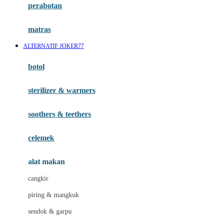
perabotan
Happy Tummy
Hauck
matras
Havaianas
ALTERNATIF JOKER77
Hegen
botol
Hot Wheels
sterilizer & warmers
Hybrid
soothers & teethers
I
Inlacta DHA
celemek
Interlac
alat makan
Ivenet
cangkir
J
piring & mangkuk
Jack N Jill
sendok & garpu