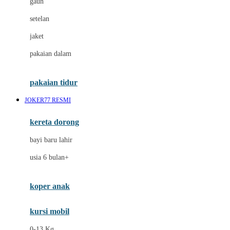
gaun
Dae Organics
setelan
Docare
jaket
Doona
pakaian dalam
Down To Earth
Drew
pakaian tidur
Dr. Brown's
JOKER77 RESMI
E
kereta dorong
ELC
bayi baru lahir
Ergobaby
usia 6 bulan+
Expert Care
koper anak
Ezyroller
kursi mobil
F
0-13 Kg