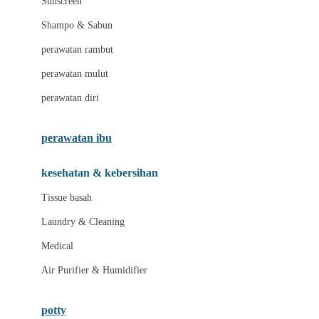
Sunscreen
London Taxi
Shampo & Sabun
Love To Dream
perawatan rambut
perawatan mulut
M
perawatan diri
Magformers
Mama's Choice
perawatan ibu
Mamas&Papas
kesehatan & kebersihan
Mamaway
Tissue basah
Maxi Cosi
Laundry & Cleaning
Megabloks
Medical
Micro
Air Purifier & Humidifier
MiDeer
Mimi & Lula
potty