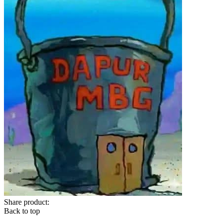
Share product:
Back to top