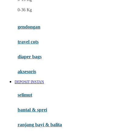
Felt So Sweet
0-36 Kg
Fisher Price
Flipper
gendongan
Friends Of Sally
travel cots
G
diaper bags
Gb
Geko
aksesoris
Graco
DEPOSIT INSTAN
Gund
selimut
H
bantal & sprei
Habbie
Haenim
ranjang bayi & balita
Happy Horse