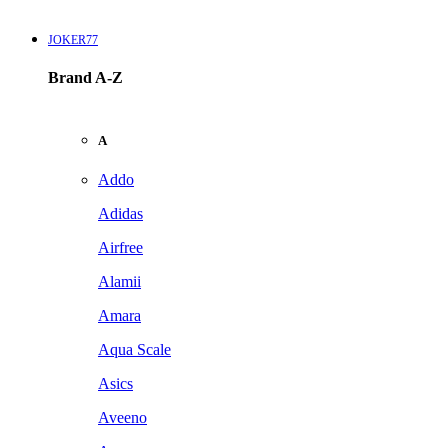
JOKER77
Brand A-Z
A
Addo
Adidas
Airfree
Alamii
Amara
Aqua Scale
Asics
Aveeno