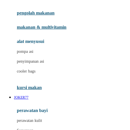
Joie
pengolah makanan
Joolz
Jujube
makanan & multivitamin
K
alat menyusui
Kiddycuts
pompa asi
Kumon
penyimpanan asi
L
cooler bags
Leapfrog
kursi makan
Leclerc
JOKER77
Lee Vierra
Lillebaby
perawatan bayi
Little Bird Told Me
perawatan kulit
Little Miss Janis