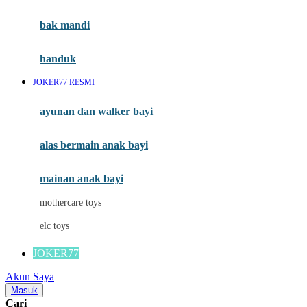
Mini Monkey
Moby
bak mandi
Momami
handuk
Mothercare
JOKER77 RESMI
Mustela
ayunan dan walker bayi
My Buddy Tag
My K
alas bermain anak bayi
N
mainan anak bayi
Naif
mothercare toys
Nike
elc toys
Nordic Natural
JOKER77
Nuby
Akun Saya
Nuna
Masuk
Cari