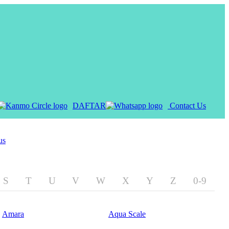
DAFTAR
Contact Us
us
S
T
U
V
W
X
Y
Z
0-9
Amara
Aqua Scale