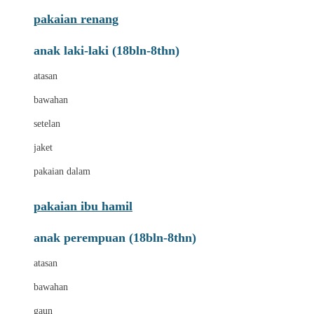
pakaian renang
anak laki-laki (18bln-8thn)
atasan
bawahan
setelan
jaket
pakaian dalam
pakaian ibu hamil
anak perempuan (18bln-8thn)
atasan
bawahan
gaun