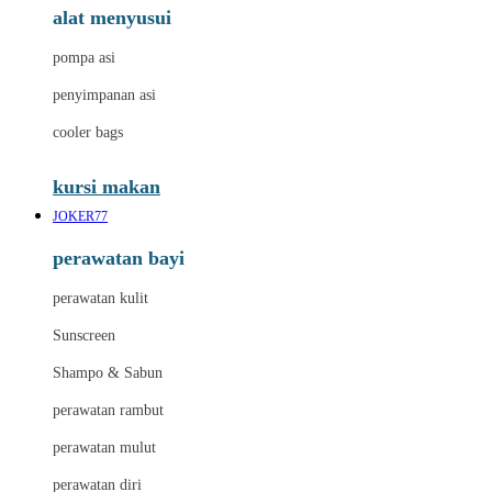
alat menyusui
pompa asi
penyimpanan asi
cooler bags
kursi makan
JOKER77
perawatan bayi
perawatan kulit
Sunscreen
Shampo & Sabun
perawatan rambut
perawatan mulut
perawatan diri