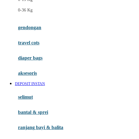
Felt So Sweet
0-36 Kg
Fisher Price
Flipper
gendongan
Friends Of Sally
travel cots
G
diaper bags
Gb
Geko
aksesoris
Graco
DEPOSIT INSTAN
Gund
selimut
H
bantal & sprei
Habbie
Haenim
ranjang bayi & balita
Happy Horse