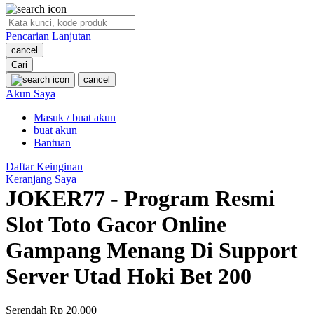
O
Pencarian Lanjutan
Oh Ma Grain
cancel
Okiedog
Cari
cancel
P
Akun Saya
Masuk / buat akun
Peachy
buat akun
Phil & Ted's
Bantuan
Philips Avent
Daftar Keinginan
Keranjang Saya
Pigeon
JOKER77 - Program Resmi
Playgro
Slot Toto Gacor Online
Poled Global
Gampang Menang Di Support
Ponycycle
Server Utad Hoki Bet 200
Puma
Pureats
Serendah
Rp 20.000