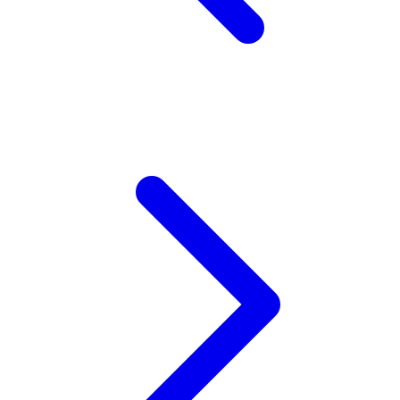
X
Xootz
Y
Yamatoya
Z
Zaxy
Zoggs
0-9
4Moms
59S