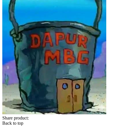
Share product:
Back to top