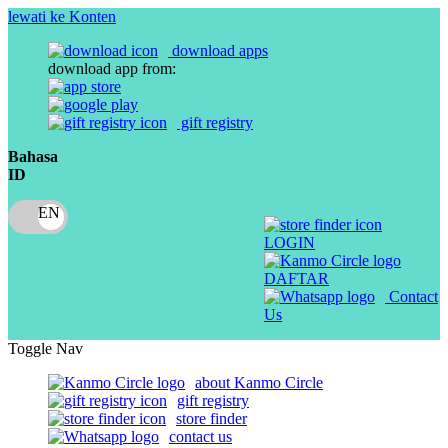
lewati ke Konten
download apps
download app from:
gift registry
Bahasa
ID
LOGIN
DAFTAR
Contact
Us
Toggle Nav
about Kanmo Circle
gift registry
store finder
contact us