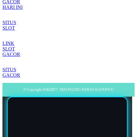
GACOR
HARI INI
SITUS
SLOT
LINK
SLOT
GACOR
SITUS
GACOR
© Copyright JOKER77. SEO PALING KERAS KATANYA!